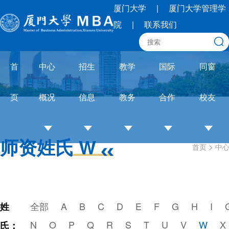
厦门大学
|
厦门大学管理学
院
|
联系我们
首
中心
招生
教学
国际
同窗
页
概况
信息
教务
合作
校友
师资姓氏 W
>
首页
中
中
招
培养
OneMBA
校
心
生
体系
国际交流
友
介
简
教务
圈
绍
章
通知
联
全部
A
B
C
D
E
F
G
H
I
姓
培
招
论文
合
N
O
P
Q
R
S
T
U
V
W
X
氏：