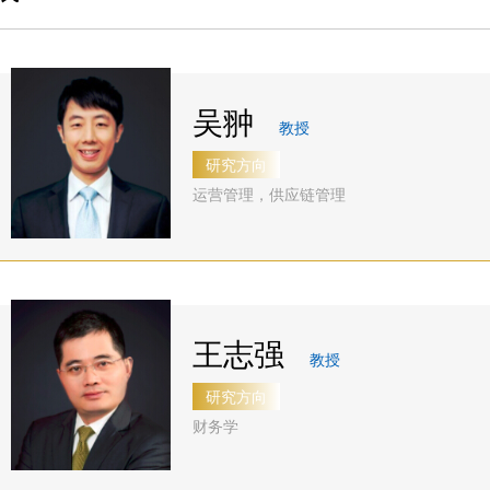
养
生
与答
会
理
动
辩
职
念
态
BDP
业
吴翀
项
申
项目
发
教授
目
请
下载
展
研究方向
特
指
专区
运营管理，供应链管理
色
南
奖励
师
招
与助
资
生
学
力
问
王志强
量
答
教授
发
研究方向
财务学
展
历