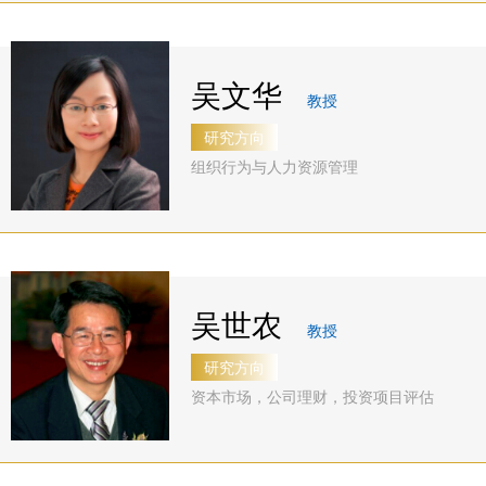
程
联
系
吴文华
教授
我
研究方向
们
组织行为与人力资源管理
吴世农
教授
研究方向
资本市场，公司理财，投资项目评估