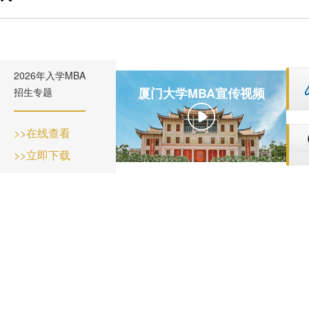
养
生
与答
会
理
动
辩
职
念
态
BDP
业
项
申
项目
发
2026年入学MBA
厦门大学MBA宣传视频
招生专题
目
请
下载
展
特
指
专区
>>在线查看
色
南
奖励
>>立即下载
师
招
与助
资
生
学
力
问
量
答
发
展
历