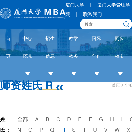
厦门大学
|
厦门大学管理学
院
|
联系我们
首
中心
招生
教学
国际
同窗
页
概况
信息
教务
合作
校友
师资姓氏 R
>
首页
中
中
招
培养
OneMBA
校
心
生
体系
国际交流
友
介
简
教务
圈
绍
章
通知
联
全部
A
B
C
D
E
F
G
H
I
姓
培
招
论文
合
N
O
P
Q
R
S
T
U
V
W
X
氏：