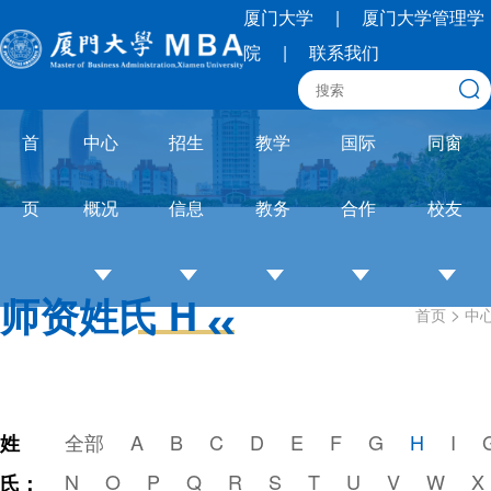
厦门大学
|
厦门大学管理学
院
|
联系我们
首
中心
招生
教学
国际
同窗
页
概况
信息
教务
合作
校友
师资姓氏 H
>
首页
中
中
招
培养
OneMBA
校
心
生
体系
国际交流
友
介
简
教务
圈
绍
章
通知
联
全部
A
B
C
D
E
F
G
H
I
姓
培
招
论文
合
N
O
P
Q
R
S
T
U
V
W
X
氏：