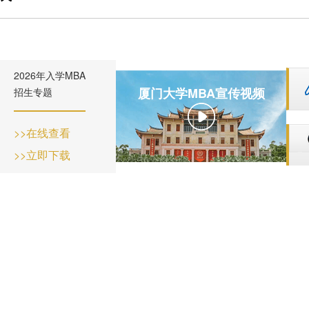
养
生
与答
会
理
动
辩
职
念
态
BDP
业
项
申
项目
发
2026年入学MBA
厦门大学MBA宣传视频
招生专题
目
请
下载
展
特
指
专区
>>在线查看
色
南
奖励
>>立即下载
师
招
与助
资
生
学
力
问
量
答
发
展
历