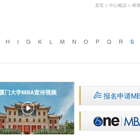
>
>
首页
中心概况
师
H
I
G
K
L
M
N
O
P
Q
R
S
厦门大学MBA宣传视频
报名申请MB