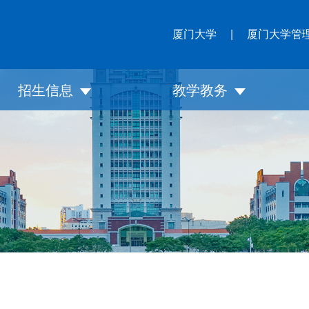
厦门大学
|
厦门大学管
招生信息
教学教务
招生简章
培养体系
招生动态
教务通知
申请指南
论文与答辩
招生问答
BDP项目
下载专区
奖励与助学