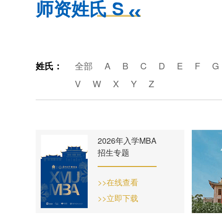
师资姓氏 S
全部
A
B
C
D
E
F
G
姓氏：
V
W
X
Y
Z
2026年入学MBA
招生专题
>>在线查看
>>立即下载