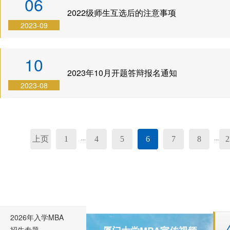
06
2022级师生互选后的注意事项
2023-09
10
2023年10月开题答辩报名通知
2023-08
上页
1
4
5
6
7
8
2
...
...
2026年入学MBA
招生专题