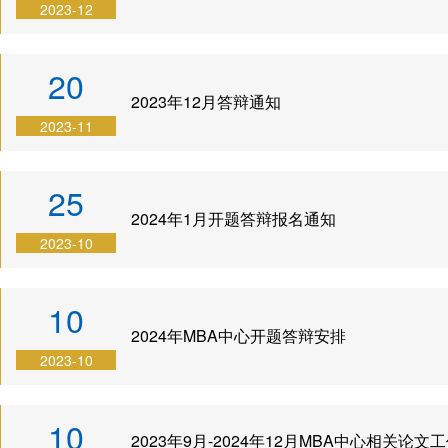
养
生
与答
会
2023-12
理
动
辩
职
念
态
BDP
业
20
2023年12月答辩通知
项
申
项目
发
2023-11
目
请
下载
展
特
指
专区
25
色
南
奖励
2024年1月开题答辩报名通知
师
招
与助
2023-10
资
生
学
力
问
10
量
答
2024年MBA中心开题答辩安排
发
2023-10
展
历
10
2023年9月-2024年12月MBA中心相关论