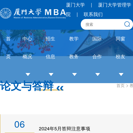
厦门大学
|
厦门大学管理学
院
|
联系我们
首
中心
招生
教学
国际
同窗
页
概况
信息
教务
合作
校友
论文与答辩
>
首页
中
招
培养
OneMBA
校
心
生
体系
国际交流
友
介
简
教务
圈
绍
章
通知
联
06
培
招
论文
合
2024年5月答辩注意事项