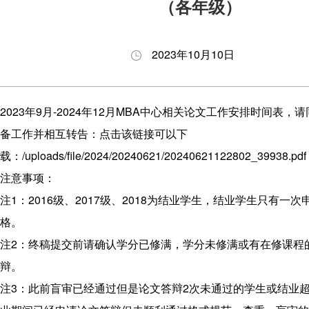
（各年级）
养
生
与答
会
理
动
辩
职
念
态
BDP
业
2023年10月10日
项
申
项目
发
目
请
下载
展
2023年9月-2024年12月MBA中心相关论文工作安排时间表
特
指
专区
备工作并相互转告：点击该链接可以下
色
南
奖励
载：
/uploads/file/2024/20240621/20240621122802_39938.pdf
师
招
与助
注意事项：
资
生
学
注1：2016级、2017级、2018为结业学生，结业学生只有一
力
问
格。
量
答
注2：终稿提交前请确认学分已修满，学分未修满或有在修课程
发
辩。
展
注3：此前盲审已经通过但是论文答辩2次未通过的学生或结业超
历