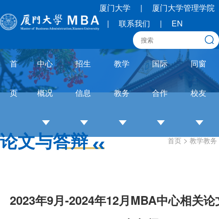
厦门大学
|
厦门大学管理学院
|
联系我们
|
EN
首
中心
招生
教学
国际
同窗
页
概况
信息
教务
合作
校友
论文与答辩
>
首页
教学教务
中
招
培养
OneMBA
校
心
生
体系
国际交流
友
介
简
教务
圈
绍
章
通知
联
2023年9月-2024年12月MBA中心相
培
招
论文
合