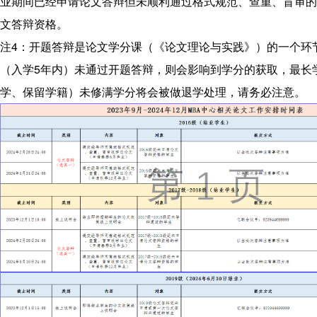
业期间已经申请论文答辩但未顺利通过格式规范、查重、盲审的
程
文答辩资格。
联
注4：开题答辩是论文学分课（《论文理论与实践》）的一个环
系
（入学5年内）未通过开题答辩，则会影响到学分的获取，最长
我
学、保留学籍）未修满学分将会被做退学处理，请务必注意。
们