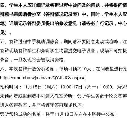
程
四、学生本人应详细记录答辩过程中被问及的问题，并将提问情
联
辩秘书审阅后誊抄至《答辩情况记录表》中。同时，学生本人应
系
笔）详细记录答辩委员提出的修改意见（请务必自行记录，中心
我
见）。
们
五、答辩过程中手机请调静音，期间请不要随意走动或喧哗，注
答辩现场答辩学生和旁听学生均需提交电子设备，现场不可拍摄
录音，一旦发现将会被取消资格。
六、本次答辩开放旁听名额，每场可预约10人，在问卷星进行
https://xmumba.wjx.cn/vm/QYJUICv.aspx#。
预约时间：11月15日（周六）10:00-17日（周一）10:00。
未预约者或迟到者不可进入教室旁听。旁听学生务必于论文答辩
进入答辩教室，并严格遵守答辩现场秩序。
旁听预约成功的名单：将于11月18日左右在本链接中公布。