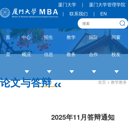
厦门大学
|
厦门大学管理学院
|
联系我们
|
EN
首
中心
招生
教学
国际
同窗
页
概况
信息
教务
合作
校友
论文与答辩
>
首页
教学教务
中
招
培养
OneMBA
校
心
生
体系
国际交流
友
介
简
教务
圈
绍
章
通知
联
2025年11月答辩通知
培
招
论文
合