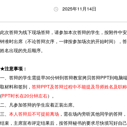
养
生
与答
会
2025年11月14日
理
动
辩
职
念
态
BDP
业
项
申
项目
发
此次答辩为线下现场答辩，请参加本次答辩的学生，按附件中安
目
请
下载
展
钟准时出席（不论答辩次序，一律按参加场次的开始时间），答
特
指
专区
姓名出现的先后顺序。
色
南
奖励
师
招
与助
★注意事项：
资
生
学
一、答辩的学生需提早30分钟到答辩教室拷贝答辩PPT到电脑
力
问
取材料和签到，
答辩PPT及答辩过程中不能提及导师姓名及职称
量
答
(
PPT时长在20分钟左右
）
。
发
二、凡参加答辩的学生应着正装出席。
展
三、
本人答辩后不可提前离场
，需在场内旁听其他同学的答辩，
历
结束，主席宣布评定结果后，按答辩秘书的要求尽快填写好自己