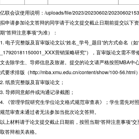
程
联
亿联会议使用说明：/uploads/file/2023/20230602/202306021532
系
拟申请参加论文答辩的同学请于论文提交截止日期前提交以下资
我
期”答辩注意事项”为准）：
们
1. 电子完整版及盲审版论文以“姓名_学号_题目”的方式命名（如
_17920181150001_XXX营销策略研究”），盲审版论文需
文去除学生、导师信息及致谢。提交的论文请严格按照MBA中
式要求排版（http://mba.xmu.edu.cn/content/show/100-56.htm
2. 纸质完整版及盲审版论文；
3. 导师同意邮件或沟通记录截图；
4. 《管理学院研究生学位论文格式规范审查表》；学生需先对
规范审查未通过者无法参加当批次论文答辩。
以上材料请于论文提交截止日期前，按照当期“答辩注意事项”交
取答辩相关表格。