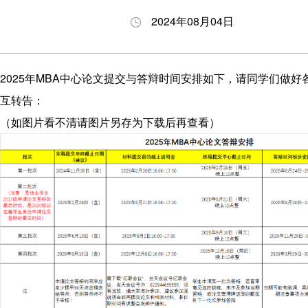
养
生
与答
会
2024年08月04日
理
动
辩
职
念
态
BDP
业
项
申
项目
发
2025年MBA中心论文提交与答辩时间安排如下，请同学们做好
目
请
下载
展
互转告：
特
指
专区
（如图片看不清请图片另存为下载后再查看）
色
南
奖励
师
招
与助
资
生
学
力
问
量
答
发
展
历