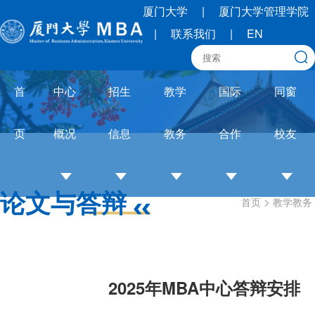
厦门大学
|
厦门大学管理学院
|
联系我们
|
EN
首
中心
招生
教学
国际
同窗
页
概况
信息
教务
合作
校友
论文与答辩
>
首页
教学教务
中
招
培养
OneMBA
校
心
生
体系
国际交流
友
介
简
教务
圈
绍
章
通知
联
2025年MBA中心答辩安排
培
招
论文
合