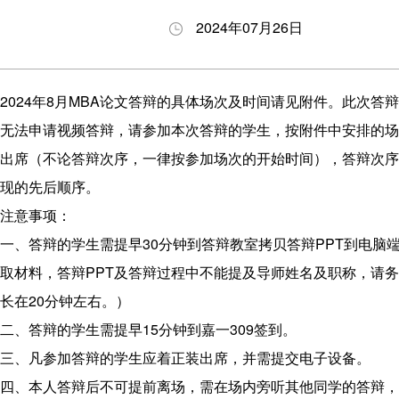
养
生
与答
会
2024年07月26日
理
动
辩
职
念
态
BDP
业
项
申
项目
发
2024年8月MBA论文答辩的具体场次及时间请见附件。此次答
目
请
下载
展
无法申请视频答辩，请参加本次答辩的学生，按附件中安排的场
特
指
专区
出席（不论答辩次序，一律按参加场次的开始时间），答辩次序
色
南
奖励
现的先后顺序。
师
招
与助
注意事项：
资
生
学
一、答辩的学生需提早30分钟到答辩教室拷贝答辩PPT到电脑
力
问
取材料，答辩PPT及答辩过程中不能提及导师姓名及职称，请务必
量
答
长在20分钟左右。）
发
二、答辩的学生需提早15分钟到嘉一309签到。
展
三、凡参加答辩的学生应着正装出席，并需提交电子设备。
历
四、本人答辩后不可提前离场，需在场内旁听其他同学的答辩，