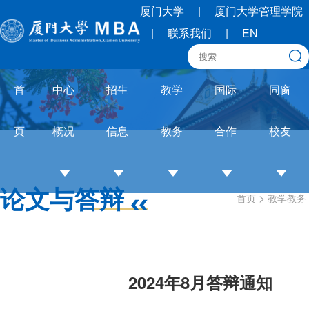
厦门大学
|
厦门大学管理学院
|
联系我们
|
EN
首
中心
招生
教学
国际
同窗
页
概况
信息
教务
合作
校友
论文与答辩
>
首页
教学教务
中
招
培养
OneMBA
校
心
生
体系
国际交流
友
介
简
教务
圈
绍
章
通知
联
2024年8月答辩通知
培
招
论文
合