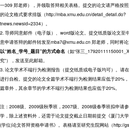
程
一309 郑老师），并领取答辩相关表格。提交的论文请严格按照
联
的论文格式要求排版（
http://mba.xmu.edu.cn/detail_detail.do?
系
tnews.newsid=2334
）。
我
2. 导师同意邮件（电子版）、word版论文。提交纸质版论文
们
意申请答辩的邮件转发至
mba7@xmu.edu.cn
郑老师，同时将论
以
“
姓名
_
学号
_
题目
”
的方式命名
（如“张三_1792011115000
究”），发送至此邮箱。
3. 论文学术不端行为检测报告（提交纸质或电子版均可）。请
进行自检。提交的论文全篇学术不端行为检测结果应低于20%
篇章外，其余章节的学术不端行为检测结果也应低于20%。
注：2008级、2009级秋季班，2007级、2008级春季班拟申
学，除上述资料外，还需于论文提交截止日期前提交《厦门大学
(学位)论文答辩资格申请书》。表格请至研究生院网站（
http://