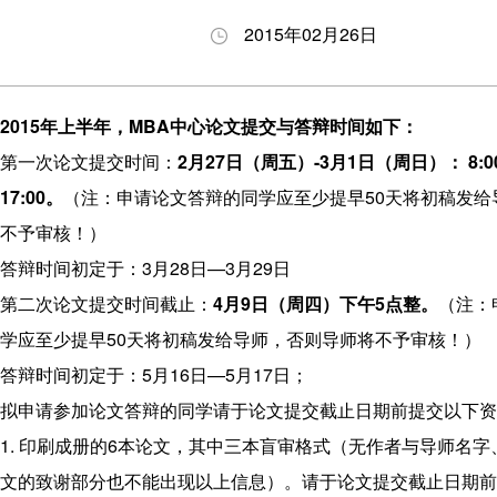
养
生
与答
会
2015年02月26日
理
动
辩
职
念
态
BDP
业
项
申
项目
发
2015年上半年，MBA中心论文提交与答辩时间如下：
目
请
下载
展
第一次论文提交时间：
2月27日（周五）-3月1日（周日）： 8:00-11
特
指
专区
17:00。
（注：申请论文答辩的同学应至少提早50天将初稿发给
色
南
奖励
不予审核！）
师
招
与助
答辩时间初定于：3月28日—3月29日
资
生
学
第二次论文提交时间截止：
4月9日（周四）下午5点整。
（注：
力
问
学应至少提早50天将初稿发给导师，否则导师将不予审核！）
量
答
答辩时间初定于：5月16日—5月17日；
发
拟申请参加论文答辩的同学请于论文提交截止日期前提交以下资
展
1. 印刷成册的6本论文，其中三本盲审格式（无作者与导师名
历
文的致谢部分也不能出现以上信息）。请于论文提交截止日期前