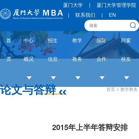
厦门大学
|
厦门大学管理学院
|
联系我们
|
EN
首
中心
招生
教学
国际
同窗
页
概况
信息
教务
合作
校友
论文与答辩
>
首页
教学教务
中
招
培养
OneMBA
校
心
生
体系
国际交流
友
介
简
教务
圈
绍
章
通知
联
2015年上半年答辩安排
培
招
论文
合