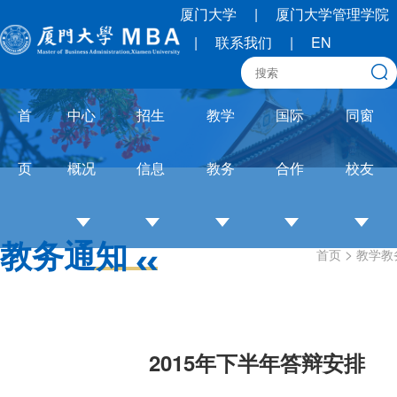
厦门大学
|
厦门大学管理学院
|
联系我们
|
EN
首
中心
招生
教学
国际
同窗
页
概况
信息
教务
合作
校友
教务通知
>
首页
教学教
中
招
培养
OneMBA
校
心
生
体系
国际交流
友
介
简
教务
圈
绍
章
通知
联
2015年下半年答辩安排
培
招
论文
合