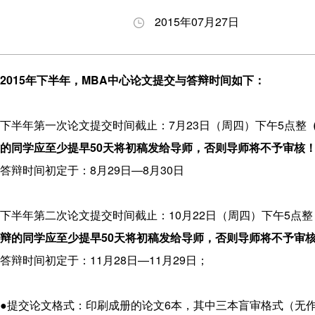
养
生
与答
会
2015年07月27日
理
动
辩
职
念
态
BDP
业
项
申
项目
发
2015
年下半年，
MBA
中心论文提交与答辩时间如下：
目
请
下载
展
特
指
专区
下半年第一次论文提交时间截止：7月23日（周四）下午5点整
色
南
奖励
的同学应至少提早
50
天将初稿发给导师，否则导师将不予审核
师
招
与助
答辩时间初定于：8月29日—8月30日
资
生
学
力
问
下半年第二次论文提交时间截止：10月22日（周四）下午5点整
量
答
辩的同学应至少提早
50
天将初稿发给导师，否则导师将不予审
发
答辩时间初定于：11月28日—11月29日；
展
历
●提交论文格式：印刷成册的论文6本，其中三本盲审格式（无