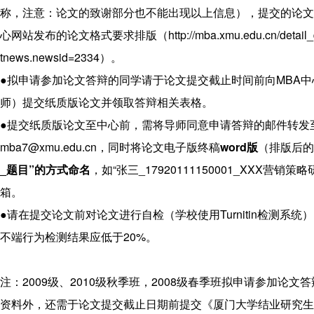
程
称，注意：论文的致谢部分也不能出现以上信息），提交的论文
联
心网站发布的论文格式要求排版（http://mba.xmu.edu.cn/detail_de
系
tnews.newsid=2334）。
我
●拟申请参加论文答辩的同学请于论文提交截止时间前向MBA中心
们
师）提交纸质版论文并领取答辩相关表格。
●提交纸质版论文至中心前，需将导师同意申请答辩的邮件转发
mba7@xmu.edu.cn
，同时将论文电子版终稿
word
版
（排版后的
_
题目
”
的方式命名
，如“张三_17920111150001_XXX营销
箱。
●请在提交论文前对论文进行自检（学校使用Turnitin检测系
不端行为检测结果应低于20%。
注：2009级、2010级秋季班，2008级春季班拟申请参加论文
资料外，还需于论文提交截止日期前提交《厦门大学结业研究生毕