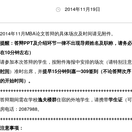
养
生
与答
会
2014年11月19日
理
动
辩
职
念
态
BDP
业
项
申
项目
发
2014年11月MBA论文答辩的具体场次及时间请见附件。
目
请
下载
展
提醒：答辩
PPT
及介绍环节一律不出现导师姓名及职称，请务必
特
指
专区
在
10
分钟左右）
色
南
奖励
请参加本次答辩的学生，按附件海报中安排的场次（请特别注意
师
招
与助
时间
）准时出席，并
提早
15
分钟到嘉一
309
签到（不论答辩次序
资
生
学
的开始时间）。
力
问
+++++++++++++++++++++++++++++++++++++++++++++++++
量
答
答辩期间需在学校
逸夫楼群
住宿的外地学生，请携带
学生证
（可
发
房电话：2087988。
展
+++++++++++++++++++++++++++++++++++++++++++++++++
历
注意事项：