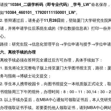
请按
“10384_
二级学科码（即专业代码）
_
学号
_LW”
命名保存，
如“
10384_460101_ 17920111150001_LW
”。
2. 答辩通过后，请务必于
11
月
28
日
前，登陆厦门大学研究生院
请，并将申请学位后系统生成的《学位数据信息表》打印一份并
心。
路径：研究生院→信息化管理平台→学位申请与授予→学位申请
六、离校手续的办理
离校手续必须在答辩完全通过后方可办理，具体手续如下：
1. 首先将论文完整电子版上传至厦门大学图书馆主页，路径：
务与指南→博硕士论文提交；
2. 学生本人携带校园卡，向图书馆提交一本纸质版正式论文，
书馆除周三下午闭馆外，办理时间：8：00－11：30,14：30－2
3. 以上手续办妥后，在MBA中心通知可领取证书后，本人凭研
办理领取证书手续。若要委托他人领取证书，请到MBA中心网