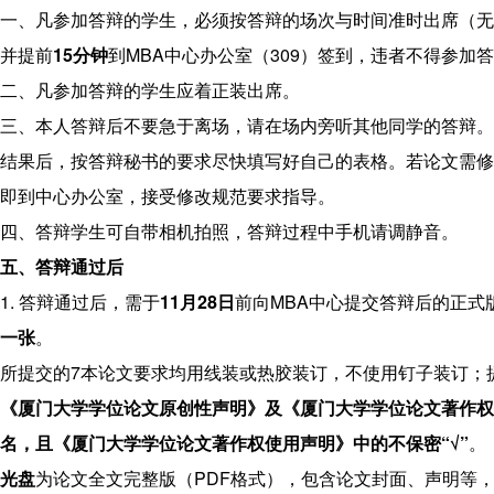
程
一、凡参加答辩的学生，必须按答辩的场次与时间准时出席（无
联
并提前
15
分钟
到MBA中心办公室（309）签到，违者不得参加
系
二、凡参加答辩的学生应着正装出席。
我
三、本人答辩后不要急于离场，请在场内旁听其他同学的答辩。
们
结果后，按答辩秘书的要求尽快填写好自己的表格。若论文需修
即到中心办公室，接受修改规范要求指导。
四、答辩学生可自带相机拍照，答辩过程中手机请调静音。
五、答辩通过后
1. 答辩通过后，需于
11
月
28
日
前向MBA中心提交答辩后的正式
一张
。
所提交的7本论文要求均用线装或热胶装订，不使用钉子装订；
《厦门大学学位论文原创性声明》及《厦门大学学位论文著作权
名，且《厦门大学学位论文著作权使用声明》中的不保密
“√”
。
光盘
为论文全文完整版（PDF格式），包含论文封面、声明等，