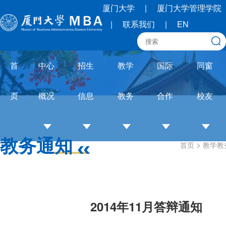
厦门大学
|
厦门大学管理学院
|
联系我们
|
EN
首
中心
招生
教学
国际
同窗
页
概况
信息
教务
合作
校友
教务通知
>
首页
教学教
中
招
培养
OneMBA
校
心
生
体系
国际交流
友
介
简
教务
圈
绍
章
通知
联
2014年11月答辩通知
培
招
论文
合