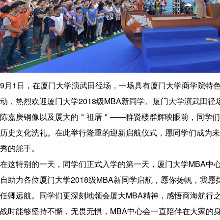
程
联
系
我
们
9月1日，在厦门大学演武田径场，一场具有厦门大学商学院特
动，热烈欢迎厦门大学2018级MBA新同学。厦门大学演武田径
陈嘉庚铜像以及厦大的＂祖厝＂——群贤楼群辉映眼前，同学们
历史文化洗礼。在此举行隆重的迎新启航仪式，愿同学们成为未
秀的舵手。
在这特别的一天，同学们正式入学的第一天，厦门大学MBA中
自助力各位厦门大学2018级MBA新同学启航，愿你扬帆，我愿
任卿远航。同学们更深刻地领会厦大MBA精神，感悟商海航行
战时能够坚持不懈，无畏无惧，MBA中心会一直陪伴在大家的