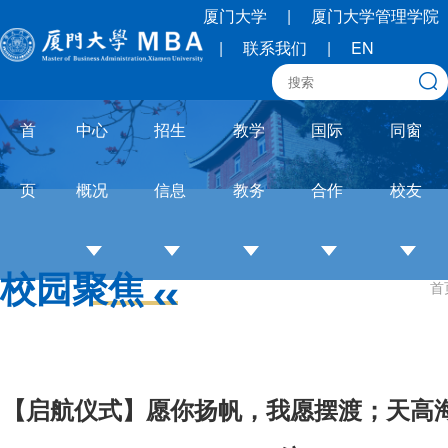
厦门大学
|
厦门大学管理学院
|
联系我们
|
EN
首
中心
招生
教学
国际
同窗
页
概况
信息
教务
合作
校友
校园聚焦
首
中
招
培养
OneMBA
校
心
生
体系
国际交流
友
介
简
教务
圈
绍
章
通知
联
【启航仪式】愿你扬帆，我愿摆渡；天高
培
招
论文
合