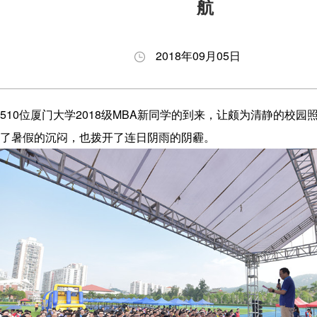
航
养
生
与答
会
理
动
辩
职
念
态
BDP
业
2018年09月05日
项
申
项目
发
目
请
下载
展
510位厦门大学2018级MBA新同学的到来，让颇为清静的校园
特
指
专区
了暑假的沉闷，也拨开了连日阴雨的阴霾。
色
南
奖励
师
招
与助
资
生
学
力
问
量
答
发
展
历