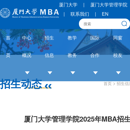
厦门大学
|
厦门大学管理学院
|
联系我们
|
EN
首
中心
招生
教学
国际
同窗
页
概况
信息
教务
合作
校友
招生动态
>
首页
招生信
中
招
培养
OneMBA
校
心
生
体系
国际交流
友
介
简
教务
圈
绍
章
通知
联
厦门大学管理学院2025年MBA招
培
招
论文
合