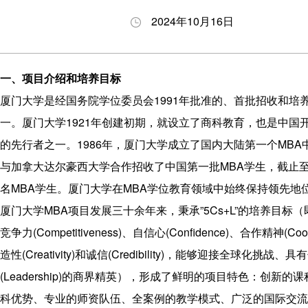
养
生
与答
会
2024年10月16日
理
动
辩
职
念
态
BDP
业
项
申
项目
发
一、项目介绍和培养目标
目
请
下载
展
厦门大学是经国务院学位委员会1991年批准的、首批招收和培养
特
指
专区
一。厦门大学1921年创建初期，就设立了商科教育，也是中国开
色
南
奖励
的先行者之一。1986年，厦门大学成立了国内大陆第一个MBA中
师
招
与助
与加拿大达尔豪西大学合作招收了中国第一批MBA学生，截止
资
生
学
名MBA学生。厦门大学在MBA学位教育领域中始终保持领先地
力
问
厦门大学MBA项目发展三十余年来，秉承”5Cs+L”的培养目标
量
答
竞争力(Competitiveness)、自信心(Confidence)、合作精神(Coop
发
造性(Creativity)和诚信(Credibility)，能够迎接全球化挑战、
展
(Leadership)的商界精英），形成了鲜明的项目特色：创新的
历
科优势、专业的师资队伍、全案例的教学模式、广泛的国际交流