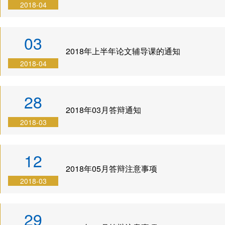
养
生
与答
会
2018-04
理
动
辩
职
念
态
BDP
业
03
2018年上半年论文辅导课的通知
项
申
项目
发
2018-04
目
请
下载
展
特
指
专区
28
色
南
奖励
2018年03月答辩通知
师
招
与助
2018-03
资
生
学
力
问
12
量
答
2018年05月答辩注意事项
发
2018-03
展
历
29