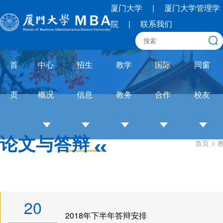
厦门大学
|
厦门大学管理学
院
|
联系我们
首
中心
招生
教学
国际
同窗
页
概况
信息
教务
合作
校友
论文与答辩
>
首页
中
招
培养
OneMBA
校
心
生
体系
国际交流
友
介
简
教务
圈
绍
章
通知
联
20
培
招
论文
合
2018年下半年答辩安排